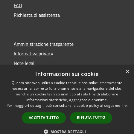
FAQ
Richiesta di assistenza
Amministrazione trasparente
Informativa privacy
Note legali
×
Dichiarazione di accessibilità
Informazioni sui cookie
Questo sito web utilizza cookie tecnici e assimilati strettamente
necessari al corretto funzionamento e alla navigazione del sito,
nonché un cookie tecnico analitico al solo fine di elaborare
informazioni statistiche, aggregate e anonime.
RSS
Copyright © 2026 • Comune di
Per maggiori dettagli, può consultare la cookie policy al seguente
link
Accessibilità
Caravate • Powered by
Privacy
Municipium
Accesso
•
RIFIUTA TUTTO
ACCETTA TUTTO
Cookie
redazione
Mappa del sito
MOSTRA DETTAGLI