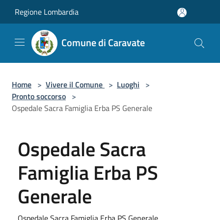
Salta al contenuto principale
Regione Lombardia
Comune di Caravate
Home
>
Vivere il Comune
>
Luoghi
>
Pronto soccorso
>
Ospedale Sacra Famiglia Erba PS Generale
Ospedale Sacra
Famiglia Erba PS
Generale
Ospedale Sacra Famiglia Erba PS Generale