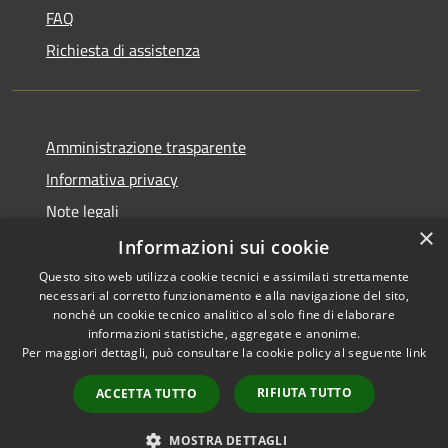
FAQ
Richiesta di assistenza
Amministrazione trasparente
Informativa privacy
Note legali
×
Dichiarazione di accessibilità
Informazioni sui cookie
Questo sito web utilizza cookie tecnici e assimilati strettamente
necessari al corretto funzionamento e alla navigazione del sito,
nonché un cookie tecnico analitico al solo fine di elaborare
informazioni statistiche, aggregate e anonime.
RSS
Copyright © 2026 • Comune di
Per maggiori dettagli, può consultare la cookie policy al seguente
link
Accessibilità
Caravate • Powered by
Privacy
Municipium
Accesso
•
RIFIUTA TUTTO
ACCETTA TUTTO
Cookie
redazione
Mappa del sito
MOSTRA DETTAGLI