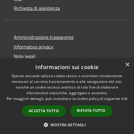
Richiesta di assistenza
Amministrazione trasparente
Informativa privacy
Note legali
×
Dichiarazione di accessibilità
Informazioni sui cookie
Questo sito web utilizza cookie tecnici e assimilati strettamente
necessari al corretto funzionamento e alla navigazione del sito,
nonché un cookie tecnico analitico al solo fine di elaborare
informazioni statistiche, aggregate e anonime.
RSS
Copyright © 2026 • Comune di
Per maggiori dettagli, può consultare la cookie policy al seguente
link
Accessibilità
Caravate • Powered by
Privacy
Municipium
Accesso
•
RIFIUTA TUTTO
ACCETTA TUTTO
Cookie
redazione
Mappa del sito
MOSTRA DETTAGLI