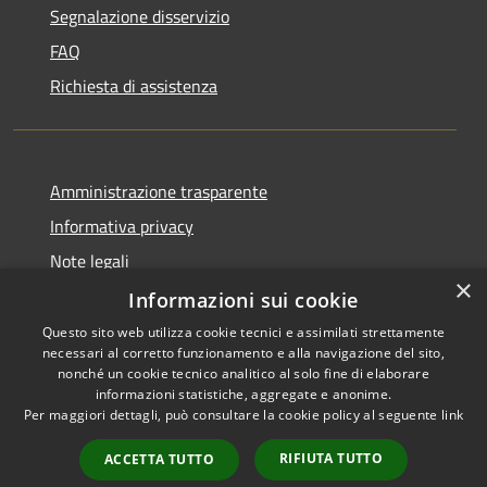
Segnalazione disservizio
FAQ
Richiesta di assistenza
Amministrazione trasparente
Informativa privacy
Note legali
×
Dichiarazione di accessibilità
Informazioni sui cookie
Questo sito web utilizza cookie tecnici e assimilati strettamente
necessari al corretto funzionamento e alla navigazione del sito,
nonché un cookie tecnico analitico al solo fine di elaborare
informazioni statistiche, aggregate e anonime.
RSS
Copyright © 2026 • Comune di
Per maggiori dettagli, può consultare la cookie policy al seguente
link
Accessibilità
Caravate • Powered by
Privacy
Municipium
Accesso
•
RIFIUTA TUTTO
ACCETTA TUTTO
Cookie
redazione