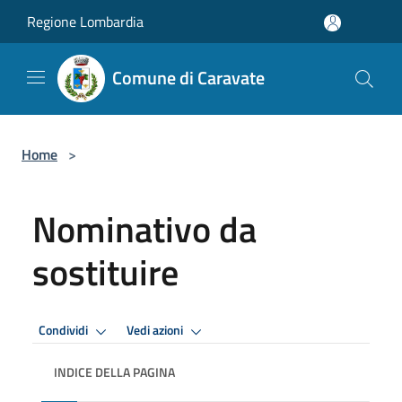
Salta al contenuto principale
Regione Lombardia
Comune di Caravate
Home
>
Nominativo da
sostituire
Condividi
Vedi azioni
INDICE DELLA PAGINA