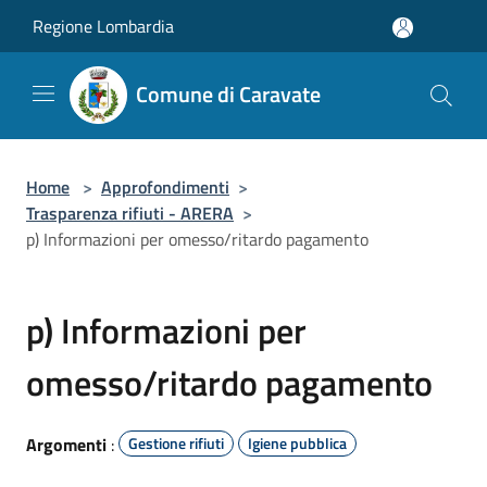
Salta al contenuto principale
Regione Lombardia
Comune di Caravate
Home
>
Approfondimenti
>
Trasparenza rifiuti - ARERA
>
p) Informazioni per omesso/ritardo pagamento
p) Informazioni per
omesso/ritardo pagamento
Argomenti
:
Gestione rifiuti
Igiene pubblica