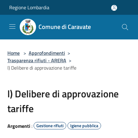
Salta al contenuto principale
Regione Lombardia
Comune di Caravate
Home
>
Approfondimenti
>
Trasparenza rifiuti - ARERA
>
l) Delibere di approvazione tariffe
l) Delibere di approvazione
tariffe
Argomenti
:
Gestione rifiuti
Igiene pubblica