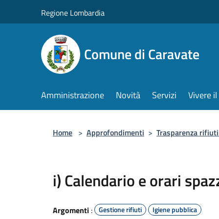
Salta al contenuto principale
Regione Lombardia
Comune di Caravate
Amministrazione
Novità
Servizi
Vivere 
Home
>
Approfondimenti
>
Trasparenza rifiut
i) Calendario e orari spa
Argomenti
:
Gestione rifiuti
Igiene pubblica