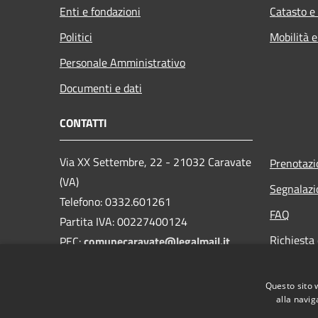
Enti e fondazioni
Catasto e
Politici
Mobilità e
Personale Amministrativo
Documenti e dati
CONTATTI
Via XX Settembre, 22 - 21032 Caravate
Prenotaz
(VA)
Segnalazi
Telefono: 0332.601261
FAQ
Partita IVA: 00227400124
Richiesta 
PEC:
comunecaravate@legalmail.it
Mail:
info@comune.caravate.va.it
Questo sito 
alla navig