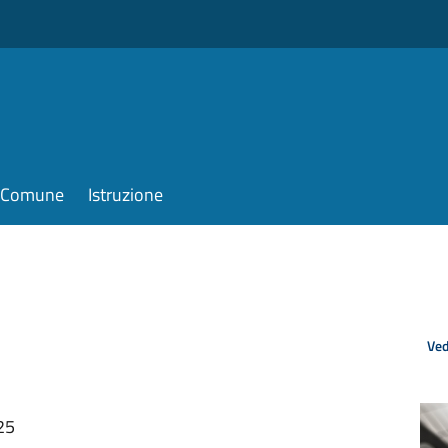
il Comune
Istruzione
Ved
25