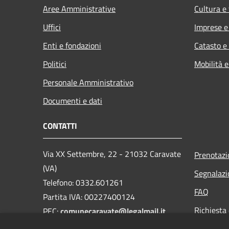
Aree Amministrative
Cultura e
Uffici
Imprese 
Enti e fondazioni
Catasto e
Politici
Mobilità e
Personale Amministrativo
Documenti e dati
CONTATTI
Via XX Settembre, 22 - 21032 Caravate
Prenotaz
(VA)
Segnalazi
Telefono: 0332.601261
FAQ
Partita IVA: 00227400124
Richiesta 
PEC:
comunecaravate@legalmail.it
Mail:
info@comune.caravate.va.it