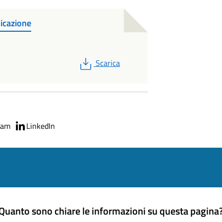
icazione
PDF
Scarica
ram
LinkedIn
Quanto sono chiare le informazioni su questa pagina