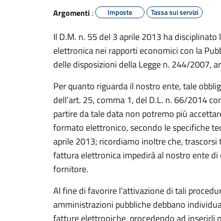
Argomenti
:
Imposte
Tassa sui servizi
Il D.M. n. 55 del 3 aprile 2013 ha disciplinato 
elettronica nei rapporti economici con la Pub
delle disposizioni della Legge n. 244/2007, a
Per quanto riguarda il nostro ente, tale obbl
dell’art. 25, comma 1, del D.L. n. 66/2014 con
partire da tale data non potremo più accetta
formato elettronico, secondo le specifiche tec
aprile 2013; ricordiamo inoltre che, trascorsi 
fattura elettronica impedirà al nostro ente di
fornitore.
Al fine di favorire l’attivazione di tali procedu
amministrazioni pubbliche debbano individuare 
fatture elettroniche, procedendo ad inserirli n