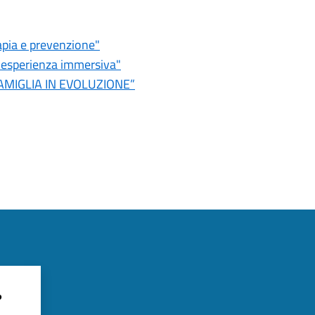
apia e prevenzione"
n'esperienza immersiva"
 FAMIGLIA IN EVOLUZIONE”
?