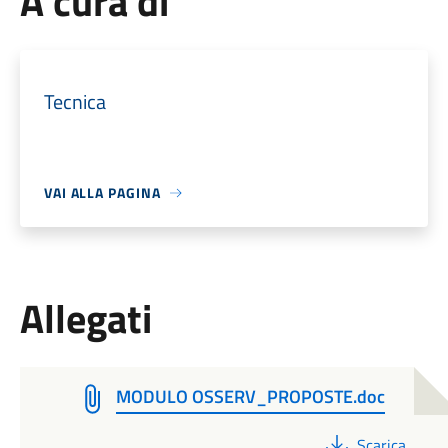
A cura di
Tecnica
VAI ALLA PAGINA
Allegati
MODULO OSSERV_PROPOSTE.doc
PDF
Scarica