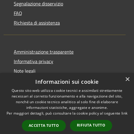
Segnalazione disservizio
FAQ
Richiesta di assistenza
Amministrazione trasparente
Informativa privacy
Note legali
×
Dichiarazione di accessibilità
Informazioni sui cookie
Questo sito web utilizza cookie tecnici e assimilati strettamente
necessari al corretto funzionamento e alla navigazione del sito,
nonché un cookie tecnico analitico al solo fine di elaborare
informazioni statistiche, aggregate e anonime.
RSS
Copyright © 2026 • Comune di
Per maggiori dettagli, può consultare la cookie policy al seguente
link
Accessibilità
Caravate • Powered by
Privacy
Municipium
Accesso
•
RIFIUTA TUTTO
ACCETTA TUTTO
Cookie
redazione