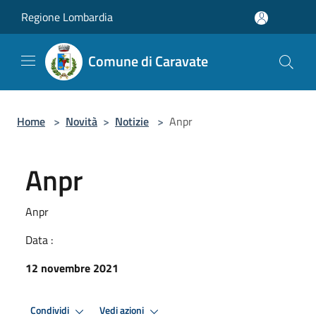
Salta al contenuto principale
Regione Lombardia
Comune di Caravate
Home
>
Novità
>
Notizie
>
Anpr
Anpr
Anpr
Data :
12 novembre 2021
Condividi
Vedi azioni