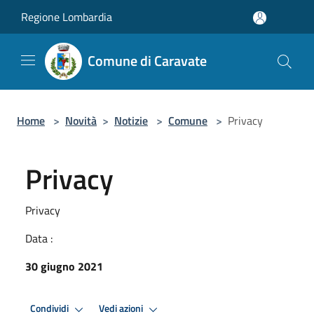
Salta al contenuto principale
Regione Lombardia
Comune di Caravate
Home
>
Novità
>
Notizie
>
Comune
>
Privacy
Privacy
Privacy
Data :
30 giugno 2021
Condividi
Vedi azioni