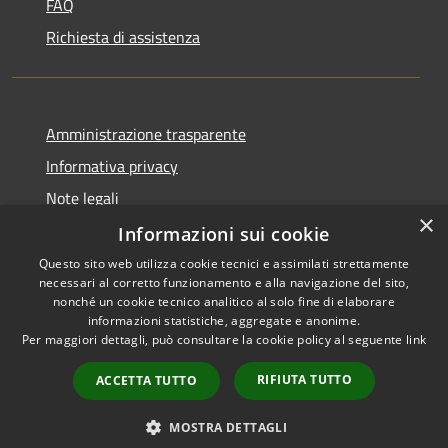
FAQ
Richiesta di assistenza
Amministrazione trasparente
Informativa privacy
Note legali
×
Dichiarazione di accessibilità
Informazioni sui cookie
Questo sito web utilizza cookie tecnici e assimilati strettamente
necessari al corretto funzionamento e alla navigazione del sito,
nonché un cookie tecnico analitico al solo fine di elaborare
informazioni statistiche, aggregate e anonime.
RSS
Copyright © 2026 • Comune di
Per maggiori dettagli, può consultare la cookie policy al seguente
link
Accessibilità
Caravate • Powered by
Privacy
Municipium
Accesso
•
RIFIUTA TUTTO
ACCETTA TUTTO
Cookie
redazione
Mappa del sito
MOSTRA DETTAGLI