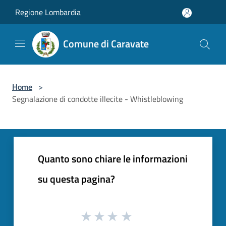
Salta al contenuto principale
Regione Lombardia
Comune di Caravate
Home
>
Segnalazione di condotte illecite - Whistleblowing
Quanto sono chiare le informazioni
su questa pagina?