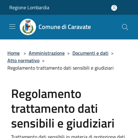
Salta al contenuto principale
Regione Lombardia
Comune di Caravate
Home
>
Amministrazione
>
Documenti e dati
>
Atto normativo
>
Regolamento trattamento dati sensibili e giudiziari
Regolamento
trattamento dati
sensibili e giudiziari
Trattamento dati sensibili in materia di protezione dati