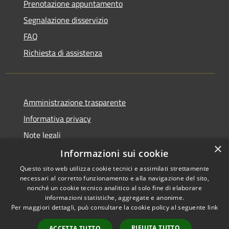
Prenotazione appuntamento
Segnalazione disservizio
FAQ
Richiesta di assistenza
Amministrazione trasparente
Informativa privacy
Note legali
×
Dichiarazione di accessibilità
Informazioni sui cookie
Questo sito web utilizza cookie tecnici e assimilati strettamente
necessari al corretto funzionamento e alla navigazione del sito,
nonché un cookie tecnico analitico al solo fine di elaborare
informazioni statistiche, aggregate e anonime.
RSS
Copyright © 2026 • Comune di
Per maggiori dettagli, può consultare la cookie policy al seguente
link
Accessibilità
Caravate • Powered by
Privacy
Municipium
Accesso
•
RIFIUTA TUTTO
ACCETTA TUTTO