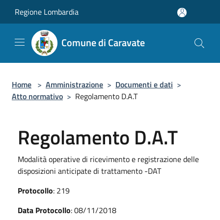
Salta al contenuto principale
Regione Lombardia
Comune di Caravate
Home
>
Amministrazione
>
Documenti e dati
>
Atto normativo
>
Regolamento D.A.T
Regolamento D.A.T
Modalità operative di ricevimento e registrazione delle
disposizioni anticipate di trattamento -DAT
Protocollo
: 219
Data Protocollo
: 08/11/2018