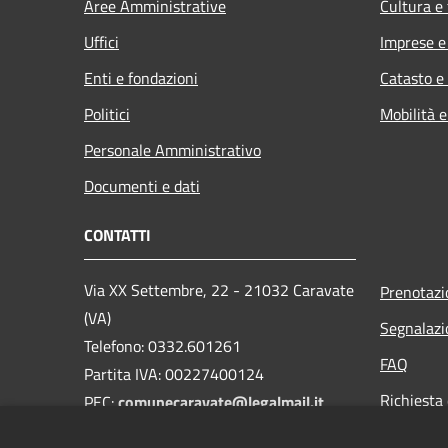
Aree Amministrative
Cultura e
Uffici
Imprese 
Enti e fondazioni
Catasto e
Politici
Mobilità e
Personale Amministrativo
Documenti e dati
CONTATTI
Via XX Settembre, 22 - 21032 Caravate
Prenotaz
(VA)
Segnalazi
Telefono: 0332.601261
FAQ
Partita IVA: 00227400124
Richiesta 
PEC:
comunecaravate@legalmail.it
Mail:
info@comune.caravate.va.it